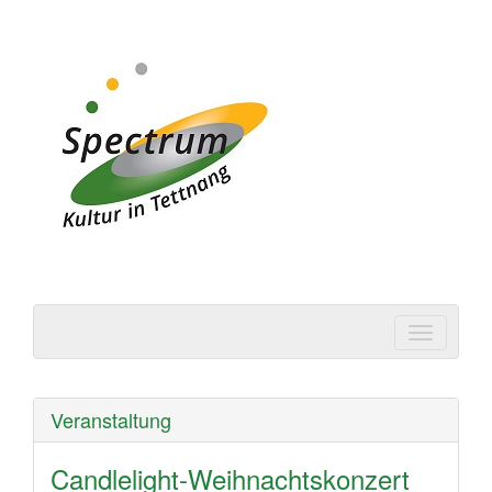
Spectrum | Kultur in
Tettnang
Veranstaltung
Candlelight-Weihnachtskonzert