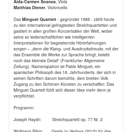
Aida-Carmen Soanea
, Viola
Matthias Diener
, Violoncello
Das
Minguet Quartett
- gegründet 1988 - zählt heute
zu den international gefragtesten Streichquartetten und
gastiert in allen großen Konzertsälen der Welt, wobei
seine so leidenschaftlichen wie intelligenten
Interpretationen für begeisternde Hörerfahrungen
sorgen – „denn die Klang- und Ausdrucksfreude, mit der
das Ensemble die Werke zur Sprache bringt, belebt
noch das kleinste Detail“ (Frankfurter Allgemeine
Zeitung). Namenspatron ist Pablo Minguet, ein
spanischer Philosoph des 18. Jahrhunderts, der sich in
seinen Schriften darum bemühte, dem breiten Volk
Zugang zu den Schönen Künsten zu verschaffen: Das
Minguet Quartett fühlt sich dieser Idee mehr denn je
verpflichtet.
Programm:
Joseph Haydn: Streichquartett op. 77 Nr. 2
Wolfgang Rihm: Geste zu Vedova (2015) für das