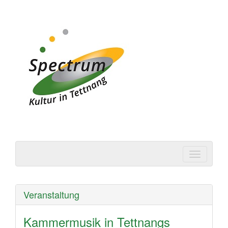
Spectrum | Kultur in
Tettnang
Veranstaltung
Kammermusik in Tettnangs