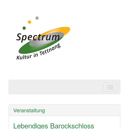
Spectrum | Kultur in
Tettnang
Veranstaltung
Lebendiges Barockschloss