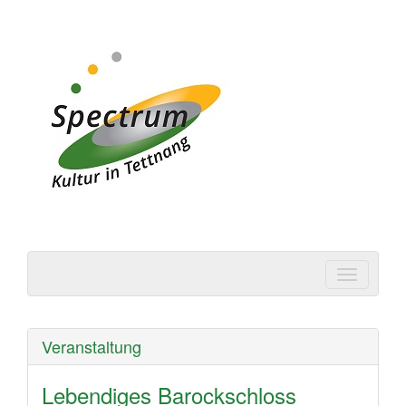
Spectrum | Kultur in
Tettnang
Veranstaltung
Lebendiges Barockschloss