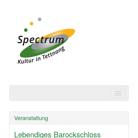
Spectrum | Kultur in
Tettnang
Veranstaltung
Lebendiges Barockschloss