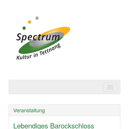
Spectrum | Kultur in
Tettnang
Veranstaltung
Lebendiges Barockschloss