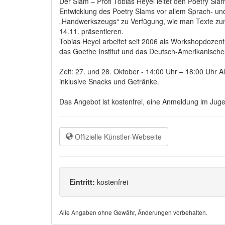
Der Slam – Profi Tobias Heyel leitet den Poetry S
Entwicklung des Poetry Slams vor allem Sprach- un
„Handwerkszeugs“ zu Verfügung, wie man Texte zum 
14.11. präsentieren.
Tobias Heyel arbeitet seit 2006 als Workshopdozent 
das Goethe Institut und das Deutsch-Amerikanisches
Zeit: 27. und 28. Oktober - 14:00 Uhr – 18:00 Uhr A
inklusive Snacks und Getränke.
Das Angebot ist kostenfrei, eine Anmeldung im Juge
Offizielle Künstler-Webseite
Eintritt:
kostenfrei
Alle Angaben ohne Gewähr, Änderungen vorbehalten.