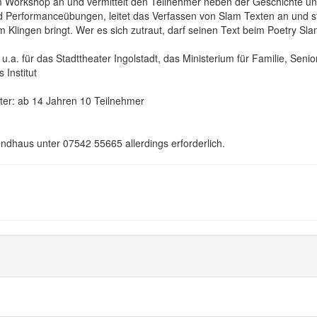
lam Workshop an und vermittelt den Teilnehmer neben der Geschichte u
d Performanceübungen, leitet das Verfassen von Slam Texten an und st
Klingen bringt. Wer es sich zutraut, darf seinen Text beim Poetry Sl
u.a. für das Stadttheater Ingolstadt, das Ministerium für Familie, Seni
 Institut
lter: ab 14 Jahren 10 Teilnehmer
ndhaus unter 07542 55665 allerdings erforderlich.