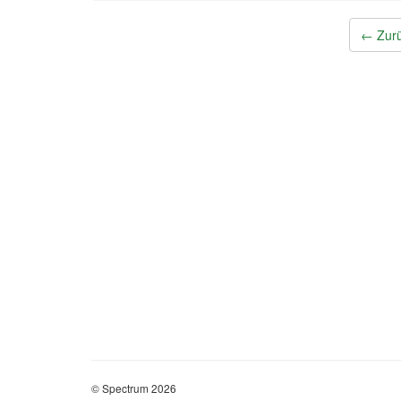
Post
←
Zurü
navigation
© Spectrum 2026